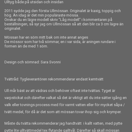
Ulltyg både på utsidan och insidan
2011 sydde jag den första Ullmössan. Originalet är kaxig, toppig och
hög. Än idag är det min populäraste mössa.
Önskar du en lägre modell skriv "Låg modell" i kommentaren på
beställningen, så syr jag om Ullmössan så att den blir ca 3 cm lägre än
originalet.
Mössan har en söm mitt bak om inte annat anges
De mössor som har två sömmar, en i var sida, är aningen rundare i
formen än de med 1 söm.
Design och sömnad: Sara Svonni
Tvättråd: Tygleverantören rekommenderar endast kemtvätt
Ull mår bäst av att vädras och behöver oftast inte tvättas. Tyget är
varpstickat och därefter valkat så det är viktigt att du inte sätter igång en
valk eller tovnings process med för varmt vatten eller för mycket såpa /
tvätt medel, för då är det som att mössan tovar ihop sig och krymper.
Måste du tvätta rekommenderar jag handtvätt i kallt vatten, med pytte
pytte lite ulltvättmedel tex flytande galltvål. Därefter så skall mössan