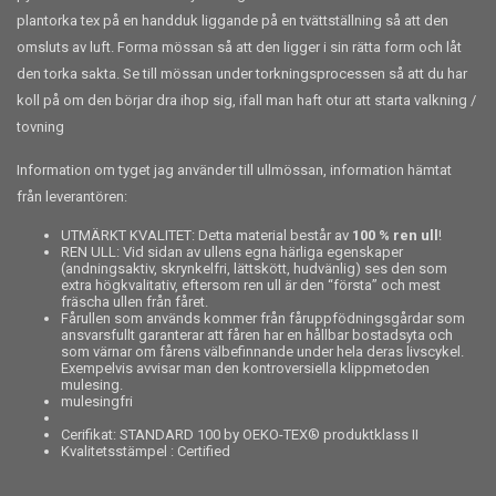
plantorka tex på en handduk liggande på en tvättställning så att den
omsluts av luft. Forma mössan så att den ligger i sin rätta form och låt
den torka sakta. Se till mössan under torkningsprocessen så att du har
koll på om den börjar dra ihop sig, ifall man haft otur att starta valkning /
tovning
Information om tyget jag använder till ullmössan, information hämtat
från leverantören:
UTMÄRKT KVALITET: Detta material består av
100 % ren ull
!
REN ULL: Vid sidan av ullens egna härliga egenskaper
(andningsaktiv, skrynkelfri, lättskött, hudvänlig) ses den som
extra högkvalitativ, eftersom ren ull är den “första” och mest
fräscha ullen från fåret.
Fårullen som används kommer från fåruppfödningsgårdar som
ansvarsfullt garanterar att fåren har en hållbar bostadsyta och
som värnar om fårens välbefinnande under hela deras livscykel.
Exempelvis avvisar man den kontroversiella klippmetoden
mulesing.
mulesingfri
Cerifikat: STANDARD 100 by OEKO-TEX® produktklass II
Kvalitetsstämpel : Certified