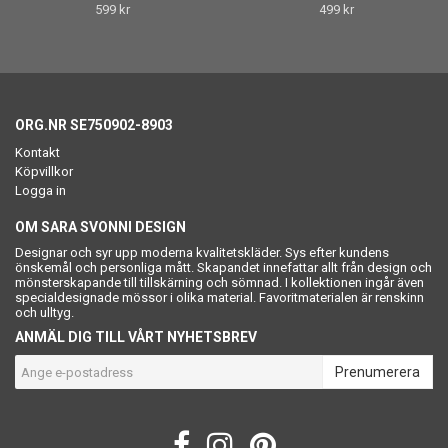
599 kr
499 kr
ORG.NR SE750902-8903
Kontakt
Köpvillkor
Logga in
OM SARA SVONNI DESIGN
Designar och syr upp moderna kvalitetskläder. Sys efter kundens
önskemål och personliga mått. Skapandet innefattar allt från design och
mönsterskapande till tillskärning och sömnad. I kollektionen ingår även
specialdesignade mössor i olika material. Favoritmaterialen är renskinn
och ulltyg.
ANMÄL DIG TILL VÅRT NYHETSBREV
Prenumerera