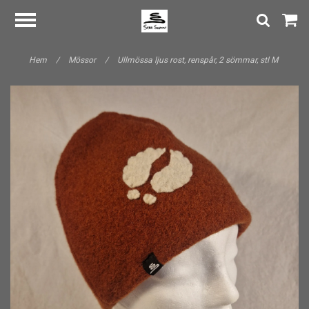
Hem
/
Mössor
/
Ullmössa ljus rost, renspår, 2 sömmar, stl M