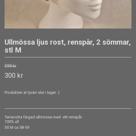
Ullmössa ljus rost, renspår, 2 sömmar,
stl M
599 kr
300 kr
Produkten är tyvärr slut i lager. :(
Terracotta färgad ullmössa med vitt renspår
100% ull
Stl M ca 58-59