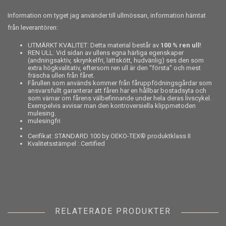
Information om tyget jag använder till ullmössan, information hämtat
från leverantören:
UTMÄRKT KVALITET: Detta material består av
100 % ren ull
!
REN ULL: Vid sidan av ullens egna härliga egenskaper
(andningsaktiv, skrynkelfri, lättskött, hudvänlig) ses den som
extra högkvalitativ, eftersom ren ull är den “första” och mest
fräscha ullen från fåret.
Fårullen som används kommer från fåruppfödningsgårdar som
ansvarsfullt garanterar att fåren har en hållbar bostadsyta och
som värnar om fårens välbefinnande under hela deras livscykel.
Exempelvis avvisar man den kontroversiella klippmetoden
mulesing.
mulesingfri
Cerifikat: STANDARD 100 by OEKO-TEX® produktklass II
Kvalitetsstämpel : Certified
RELATERADE PRODUKTER