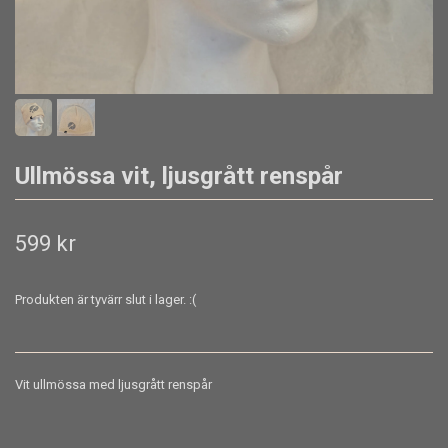
Ullmössa vit, ljusgrått renspår
599 kr
Produkten är tyvärr slut i lager. :(
Vit ullmössa med ljusgrått renspår