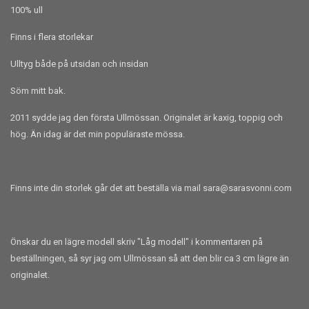
100% ull
Finns i flera storlekar
Ulltyg både på utsidan och insidan
Söm mitt bak.
2011 sydde jag den första Ullmössan. Originalet är kaxig, toppig och
hög. Än idag är det min populäraste mössa.
Finns inte din storlek går det att beställa via mail
sara@sarasvonni.com
Önskar du en lägre modell skriv "Låg modell" i kommentaren på
beställningen, så syr jag om Ullmössan så att den blir ca 3 cm lägre än
originalet.