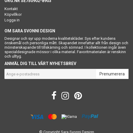
ORG.NR SE750902-8903
Kontakt
Köpvillkor
Logga in
OM SARA SVONNI DESIGN
Designar och syr upp moderna kvalitetskläder. Sys efter kundens
önskemål och personliga mått. Skapandet innefattar allt från design och
mönsterskapande till tillskärning och sömnad. I kollektionen ingår även
specialdesignade mössor i olika material. Favoritmaterialen är renskinn
och ulltyg.
ANMÄL DIG TILL VÅRT NYHETSBREV
Prenumerera
© Copyright Sara Svonni Design