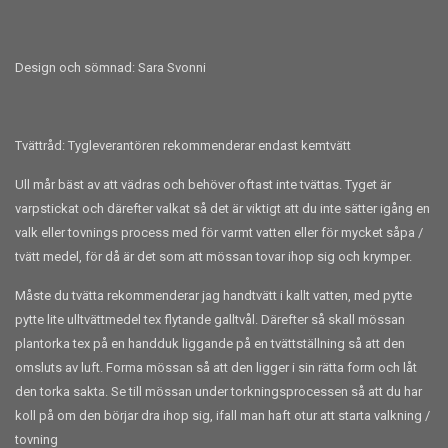
Design och sömnad: Sara Svonni
Tvättråd: Tygleverantören rekommenderar endast kemtvätt
Ull mår bäst av att vädras och behöver oftast inte tvättas. Tyget är
varpstickat och därefter valkat så det är viktigt att du inte sätter igång en
valk eller tovnings process med för varmt vatten eller för mycket såpa /
tvätt medel, för då är det som att mössan tovar ihop sig och krymper.
Måste du tvätta rekommenderar jag handtvätt i kallt vatten, med pytte
pytte lite ulltvättmedel tex flytande galltvål. Därefter så skall mössan
plantorka tex på en handduk liggande på en tvättställning så att den
omsluts av luft. Forma mössan så att den ligger i sin rätta form och låt
den torka sakta. Se till mössan under torkningsprocessen så att du har
koll på om den börjar dra ihop sig, ifall man haft otur att starta valkning /
tovning