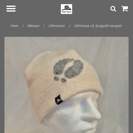
Hem
/
Mössor
/
Ullmössor
/
Ullmössa vit, ljusgrått renspår