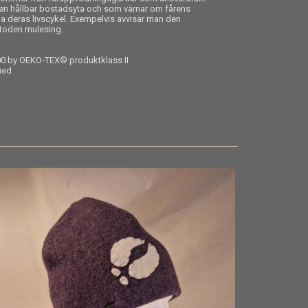
r en hållbar bostadsyta och som värnar om fårens
a deras livscykel. Exempelvis avvisar man den
etoden mulesing.
00 by OEKO-TEX® produktklass II
fied