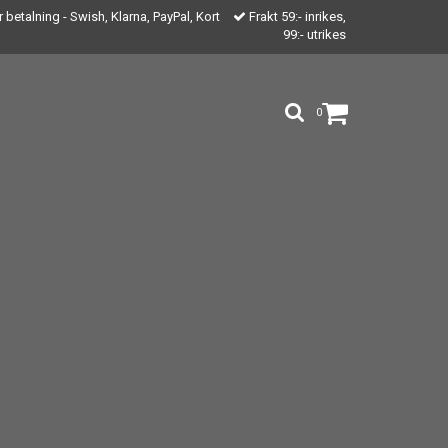
 betalning - Swish, Klarna, PayPal, Kort
Frakt 59:- inrikes,
99:- utrikes
0