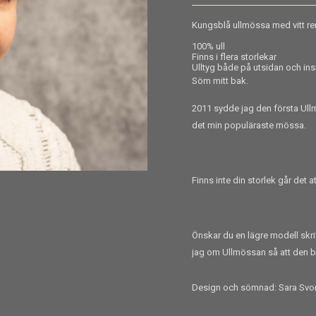
Kungsblå ullmössa med vitt r
100% ull
Finns i flera storlekar
Ulltyg både på utsidan och in
Söm mitt bak.
2011 sydde jag den första Ullm
det min populäraste mössa.
Finns inte din storlek går det a
Önskar du en lägre mo
dell sk
jag om Ullmössan så att den bli
Design och sömnad: Sara Svo