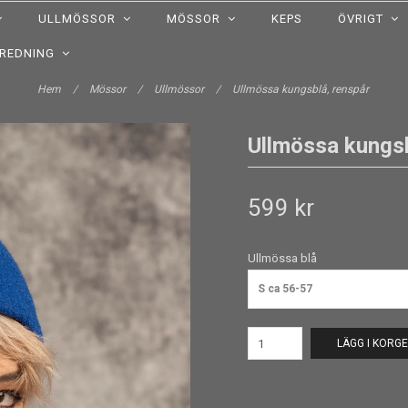
ULLMÖSSOR
MÖSSOR
KEPS
ÖVRIGT
NREDNING
Hem
/
Mössor
/
Ullmössor
/
Ullmössa kungsblå, renspår
Ullmössa kungsb
599 kr
Ullmössa blå
S ca 56-57
LÄGG I KORG