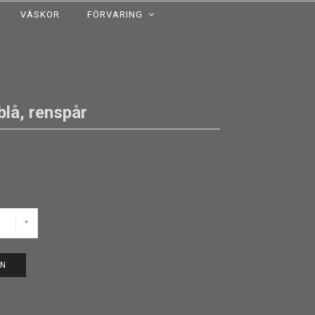
VÄSKOR
FÖRVARING
lå, renspår
EN