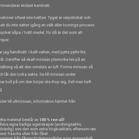
kommenderar endast kemtvätt
behöver oftast inte tvättas. Tyget är varpstickat och
t att du inte sätter igång en valk eller tovnings process
mycket såpa / tvätt medel, för då är det som att
mper.
ag handtvätt i kallt vatten, med pytte pytte lite
tvål. Därefter så skall mössan plantorka tex på en
ällning så att den omsluts av luft. Forma mössan så
och låt den torka sakta. Se till mössan under
r koll på om den börjar dra ihop sig, ifall man haft
ng
der till ullmössan, information hämtat från
ta material består av
100 % ren ull
!
llens egna härliga egenskaper (andningsaktiv,
hudvänlig) ses den som extra högkvalitativ, eftersom ren
est fräscha ullen från fåret.
kommer från fåruppfödningsgårdar som ansvarsfullt