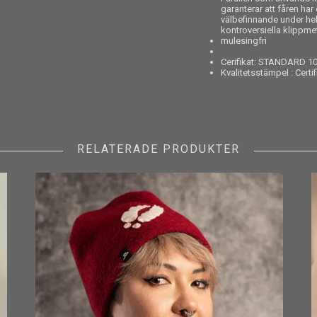
garanterar att fåren ha
välbefinnande under hel
kontroversiella klippm
mulesingfri
Cerifikat: STANDARD 1
Kvalitetsstämpel : Certi
RELATERADE PRODUKTER