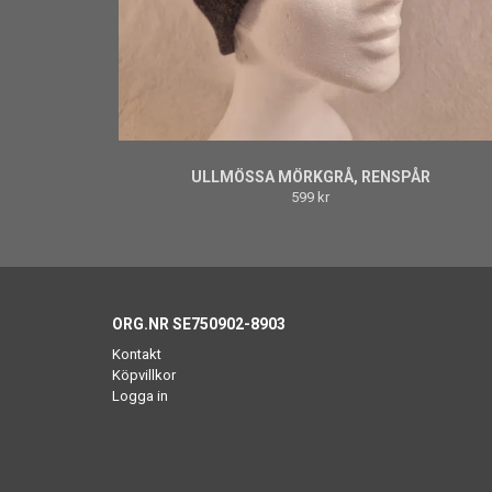
ULLMÖSSA MÖRKGRÅ, RENSPÅR
599 kr
ORG.NR SE750902-8903
Kontakt
Köpvillkor
Logga in