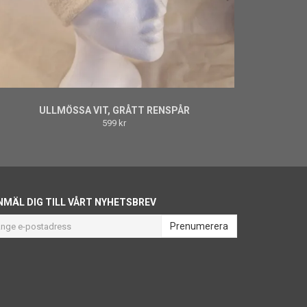
ULLMÖSSA VIT, GRÅTT RENSPÅR
599 kr
NMÄL DIG TILL VÅRT NYHETSBREV
Prenumerera