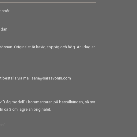
enspår
sidan
össan. Originalet är kaxig, toppig och hög. Än idag är
tt beställa via mail
sara@sarasvonni.com
riv "Låg modell" i kommentaren på beställningen, så syr
r ca 3 cm lägre än originalet.
nni