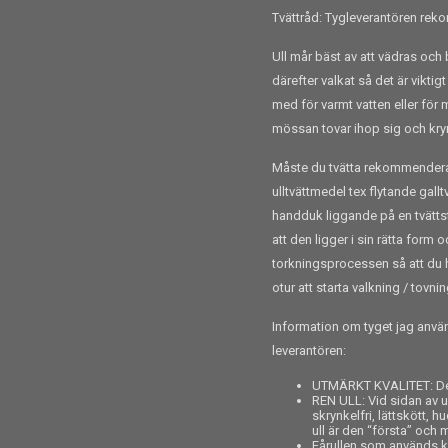
Tvättråd: Tygleverantören re
Ull mår bäst av att vädras och 
därefter valkat så det är viktig
med för varmt vatten eller för 
mössan tovar ihop sig och kry
Måste du tvätta rekommenderar j
ulltvättmedel tex flytande gall
handduk liggande på en tvättst
att den ligger i sin rätta form 
torkningsprocessen så att du ha
otur att starta valkning / tovni
Information om tyget jag använ
leverantören:
UTMÄRKT KVALITET: Det
REN ULL: Vid sidan av u
skrynkelfri, lättskött, 
ull är den “första” och m
Fårullen som används 