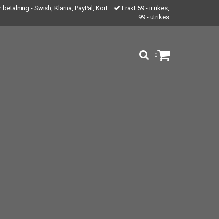
 betalning - Swish, Klarna, PayPal, Kort
Frakt 59:- inrikes,
99:- utrikes
0