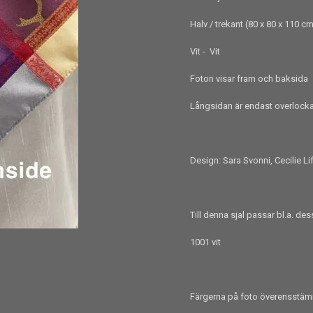
Halv / trekant (80 x 80 x 110 c
Vit - Vit
Foton visar fram och baksida
Långsidan är endast overlockad 
Design: Sara Svonni, Cecilie Lif
Till denna sjal passar bl.a. de
1001 vit
Färgerna på foto överensstämm