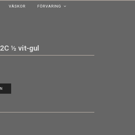
VÄSKOR
FÖRVARING
2C ½ vit-gul
EN