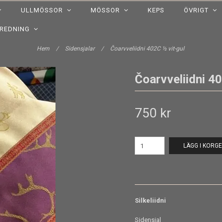
ULLMÖSSOR
MÖSSOR
KEPS
ÖVRIGT
NREDNING
Hem
/
Sidensjalar
/
Čoarvveliidni 402C ½ vit-gul
Čoarvveliidni 40
750 kr
LÄGG I KORG
Silkeliidni
Sidensjal