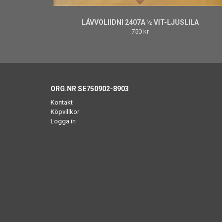
LÁVVOLIIDNI 2407A ½ VIT-LJUSLILA
750 kr
ORG.NR SE750902-8903
Kontakt
Köpvillkor
Logga in