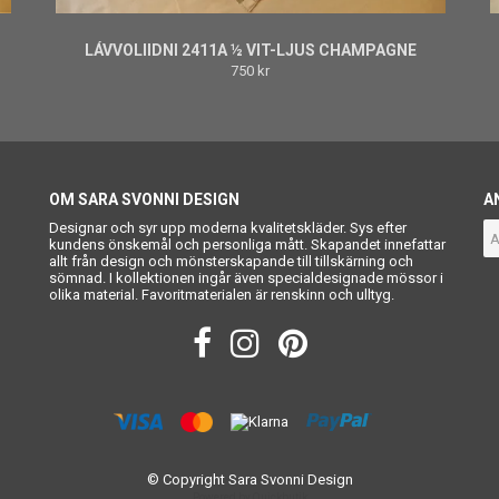
LÁVVOLIIDNI 2411A ½ VIT-LJUS CHAMPAGNE
750 kr
OM SARA SVONNI DESIGN
A
Designar och syr upp moderna kvalitetskläder. Sys efter
kundens önskemål och personliga mått. Skapandet innefattar
allt från design och mönsterskapande till tillskärning och
sömnad. I kollektionen ingår även specialdesignade mössor i
olika material. Favoritmaterialen är renskinn och ulltyg.
© Copyright Sara Svonni Design
Powered by Quickbutik