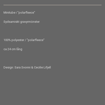
Minitube i "polarfleece"
Sydsamiskt gravyrmönster
100% polyester / "polarfleece"
ca 24 cm lång
Design: Sara Svonni & Cecilie Lifjell