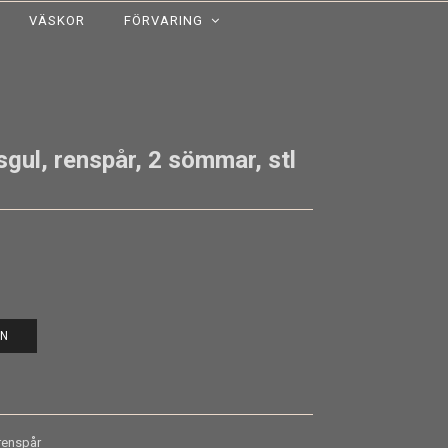
VÄSKOR
FÖRVARING
gul, renspår, 2 sömmar, stl
EN
renspår