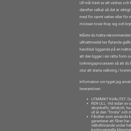
Ull mår bäst av att vädras och 
därefter valkat så det är viktig
med för varmt vatten eller för 
mössan tovar ihop sig och kry
Måste du tvätta rekommenderar j
ulltvättmedel tex flytande gall
handduk liggande på en tvättst
att den ligger i sin rätta form 
torkningsprocessen så att du ha
otur att starta valkning / tovni
Information om tyget jag använ
leverantören:
UTMÄRKT KVALITET: Det
REN ULL: Vid sidan av u
skrynkelfri, lättskött, 
ull är den “första” och m
Fårullen som används 
garanterar att fåren ha
välbefinnande under hel
kontroversiella klippm