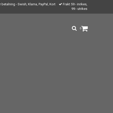
 betalning - Swish, Klarna, PayPal, Kort
Frakt 59:- inrikes,
99:- utrikes
0