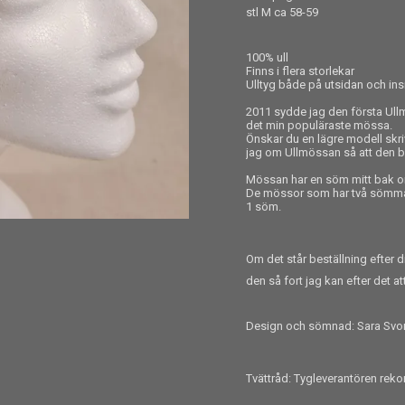
stl M ca 58-59
100% ull
Finns i flera storlekar
Ulltyg både på utsidan och in
2011 sydde jag den första Ullm
det min populäraste mössa.
Önskar du en lägre modell skr
jag om Ullmössan så att den bli
Mössan har en söm mitt bak o
De mössor som har två sömmar,
1 söm.
Om det står beställning efter d
den så fort jag kan efter det at
Design och sömnad: Sara Svo
Tvättråd: Tygleverantören re