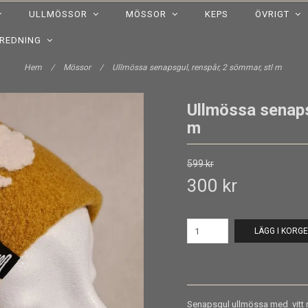
ULLMÖSSOR
MÖSSOR
KEPS
ÖVRIGT
NREDNING
Hem
/
Mössor
/
Ullmössa senapsgul, renspår, 2 sömmar, stl m
Ullmössa senaps
m
599 kr
300 kr
LÄGG I KORG
Senapsgul ullmössa med vitt 