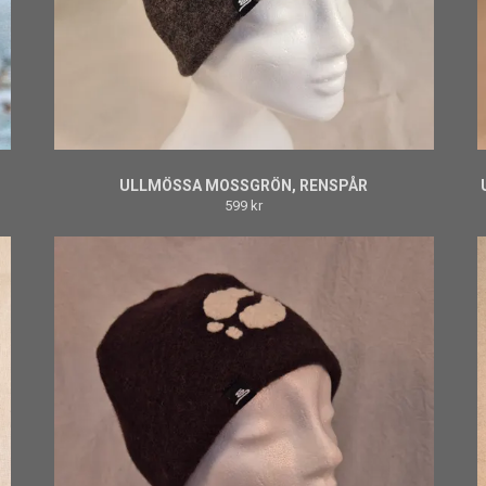
ULLMÖSSA MOSSGRÖN, RENSPÅR
599 kr