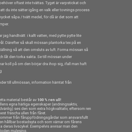
behöver oftast inte tvättas. Tyget är varpstickat och
t att du inte sätter igång en valk eller tovnings process
mycket såpa / tvätt medel, för då är det som att
mper.
ag handtvätt i kallt vatten, med pytte pytte lite
tvål. Därefter så skall mössan plantorka tex på en
ällning så att den omsluts av luft. Forma mössan så
och låt den torka sakta. Se till mössan under
r koll på om den börjar dra ihop sig, ifall man haft
ng
der till ullmössan, information hämtat från
ta material består av
100 % ren ull
!
llens egna härliga egenskaper (andningsaktiv,
hudvänlig) ses den som extra högkvalitativ, eftersom ren
est fräscha ullen från fåret.
kommer från fåruppfödningsgårdar som ansvarsfullt
r en hållbar bostadsyta och som värnar om fårens
a deras livscykel. Exempelvis avvisar man den
etoden mulesing.