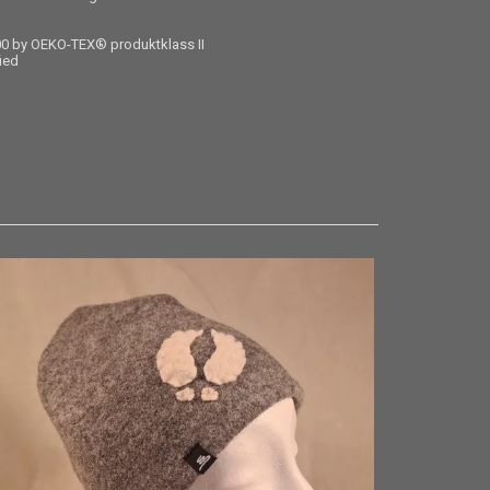
00 by OEKO-TEX® produktklass II
fied