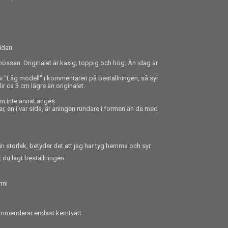
sidan
össan. Originalet är kaxig, toppig och hög. Än idag är
iv "Låg modell" i kommentaren på beställningen, så syr
r ca 3 cm lägre än originalet.
m inte annat anges
 en i var sida, är aningen rundare i formen än de med
in storlek, betyder det att jag har tyg hemma och syr
t du lagt beställningen.
nni
kommenderar endast kemtvätt