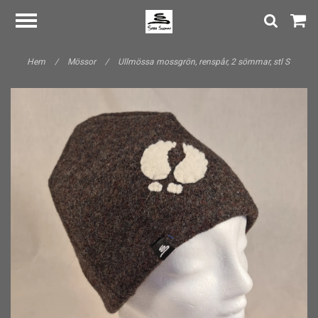
Hem
/
Mössor
/
Ullmössa mossgrön, renspår, 2 sömmar, stl S