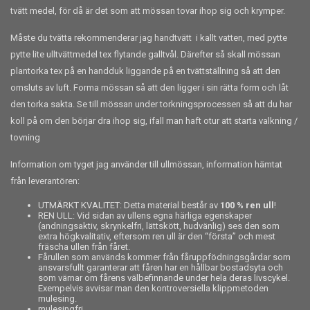
tvätt medel, för då är det som att mössan tovar ihop sig och krymper.
Måste du tvätta rekommenderar jag handtvätt i kallt vatten, med pytte
pytte lite ulltvättmedel tex flytande galltvål. Därefter så skall mössan
plantorka tex på en handduk liggande på en tvättställning så att den
omsluts av luft. Forma mössan så att den ligger i sin rätta form och låt
den torka sakta. Se till mössan under torkningsprocessen så att du har
koll på om den börjar dra ihop sig, ifall man haft otur att starta valkning /
tovning
Information om tyget jag använder till ullmössan, information hämtat
från leverantören:
UTMÄRKT KVALITET: Detta material består av
100 % ren ull
!
REN ULL: Vid sidan av ullens egna härliga egenskaper
(andningsaktiv, skrynkelfri, lättskött, hudvänlig) ses den som
extra högkvalitativ, eftersom ren ull är den “första” och mest
fräscha ullen från fåret.
Fårullen som används kommer från fåruppfödningsgårdar som
ansvarsfullt garanterar att fåren har en hållbar bostadsyta och
som värnar om fårens välbefinnande under hela deras livscykel.
Exempelvis avvisar man den kontroversiella klippmetoden
mulesing.
mulesingfri