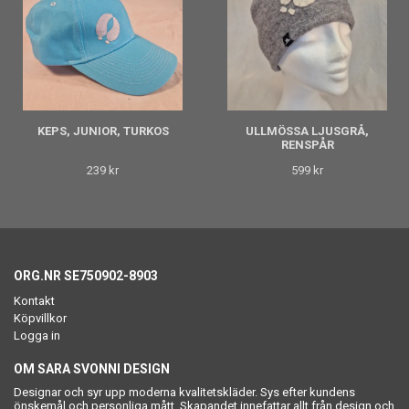
KEPS, JUNIOR, TURKOS
ULLMÖSSA LJUSGRÅ,
RENSPÅR
239 kr
599 kr
ORG.NR SE750902-8903
Kontakt
Köpvillkor
Logga in
OM SARA SVONNI DESIGN
Designar och syr upp moderna kvalitetskläder. Sys efter kundens
önskemål och personliga mått. Skapandet innefattar allt från design och