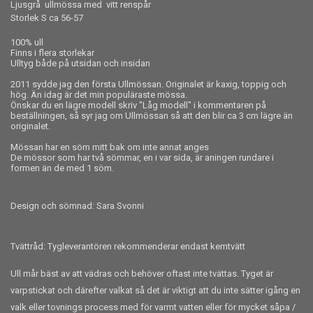
Ljusgrå ullmössa med vitt renspår
Storlek S ca 56-57
100% ull
Finns i flera storlekar
Ulltyg både på utsidan och insidan
2011 sydde jag den första Ullmössan. Originalet är kaxig, toppig och
hög. Än idag är det min populäraste mössa.
Önskar du en lägre modell skriv "Låg modell" i kommentaren på
beställningen, så syr jag om Ullmössan så att den blir ca 3 cm lägre än
originalet.
Mössan har en söm mitt bak om inte annat anges
De mössor som har två sömmar, en i var sida, är aningen rundare i
formen än de med 1 söm.
Design och sömnad: Sara Svonni
Tvättråd: Tygleverantören rekommenderar endast kemtvätt
Ull mår bäst av att vädras och behöver oftast inte tvättas. Tyget är
varpstickat och därefter valkat så det är viktigt att du inte sätter igång en
valk eller tovnings process med för varmt vatten eller för mycket såpa /