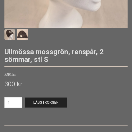
Ullmössa mossgrön, renspår, 2
sömmar, stl S
599 kr
300 kr
LÄGG I KORGEN