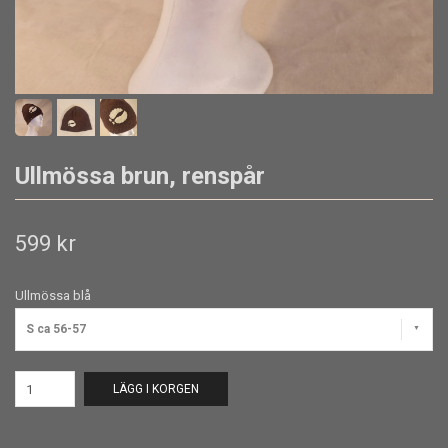
Ullmössa brun, renspår
599 kr
Ullmössa blå
S ca 56-57
LÄGG I KORGEN