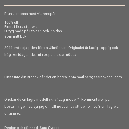
Brun ullmössa med vitt renspår
100% ull
Finns i flera storlekar
Ulltyg både på utsidan och insidan
Söm mitt bak.
2011 sydde jag den första Ullmössan. Originalet är kaxig, toppig och
hög. Än idag är det min populäraste mössa.
Finns inte din storlek går det att beställa via mail
sara@sarasvonni.com
Önskar du en lägre mo
dell skriv "Låg modell" i kommentaren på
beställningen, så syr jag om Ullmössan så att den blir ca 3 cm lägre än
originalet.
Design och sömnad: Sara Svonni