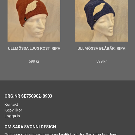
ULLMÖSSA LJUS ROST, RIPA
ULLMÖSSA BLÅBÄR, RIPA
599 kr
599 kr
ORG.NR SE750902-8903
Kontakt
Köpvillkor
Logga in
OM SARA SVONNI DESIGN
Designar och syr upp moderna kvalitetskläder. Sys efter kundens