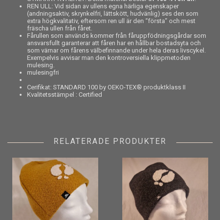
REN ULL: Vid sidan av ullens egna härliga egenskaper
(andningsaktiv, skrynkelfri, lättskött, hudvänlig) ses den som
extra högkvalitativ, eftersom ren ull är den “första” och mest
fräscha ullen från fåret.
Fårullen som används kommer från fåruppfödningsgårdar som
ansvarsfullt garanterar att fåren har en hållbar bostadsyta och
som värnar om fårens välbefinnande under hela deras livscykel.
Exempelvis avvisar man den kontroversiella klippmetoden
mulesing.
mulesingfri
Cerifikat: STANDARD 100 by OEKO-TEX® produktklass II
Kvalitetsstämpel : Certified
RELATERADE PRODUKTER