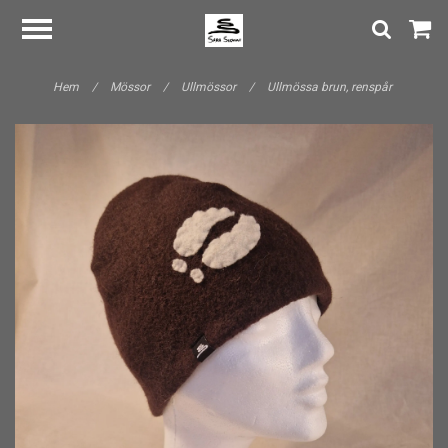
Hem
/
Mössor
/
Ullmössor
/
Ullmössa brun, renspår