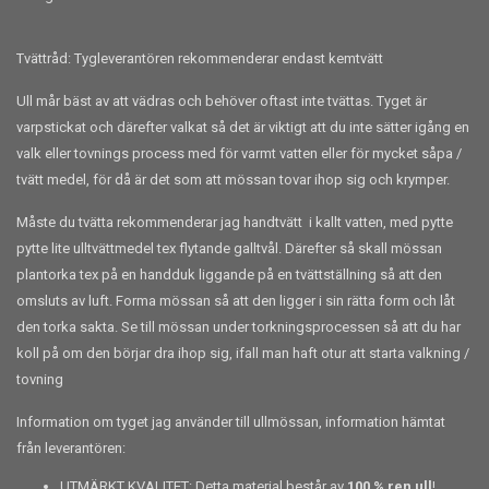
Tvättråd: Tygleverantören rekommenderar endast kemtvätt
Ull mår bäst av att vädras och behöver oftast inte tvättas. Tyget är
varpstickat och därefter valkat så det är viktigt att du inte sätter igång en
valk eller tovnings process med för varmt vatten eller för mycket såpa /
tvätt medel, för då är det som att mössan tovar ihop sig och krymper.
Måste du tvätta rekommenderar jag handtvätt i kallt vatten, med pytte
pytte lite ulltvättmedel tex flytande galltvål. Därefter så skall mössan
plantorka tex på en handduk liggande på en tvättställning så att den
omsluts av luft. Forma mössan så att den ligger i sin rätta form och låt
den torka sakta. Se till mössan under torkningsprocessen så att du har
koll på om den börjar dra ihop sig, ifall man haft otur att starta valkning /
tovning
Information om tyget jag använder till ullmössan, information hämtat
från leverantören:
UTMÄRKT KVALITET: Detta material består av
100 % ren ull
!