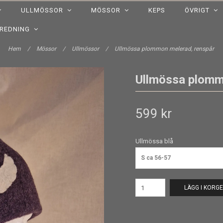
ULLMÖSSOR
MÖSSOR
KEPS
ÖVRIGT
NREDNING
Hem
/
Mössor
/
Ullmössor
/
Ullmössa plommon melerad, renspår
Ullmössa plomm
599 kr
Ullmössa blå
S ca 56-57
LÄGG I KORG