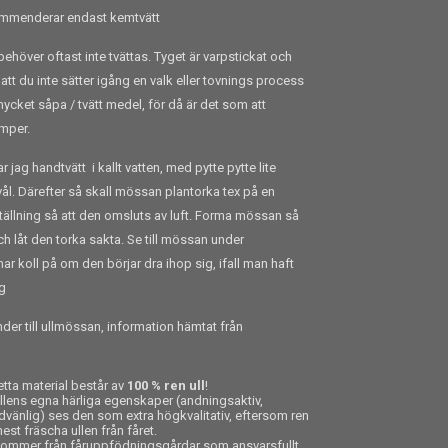
kommenderar endast kemtvätt
behöver oftast inte tvättas. Tyget är varpstickat och
t att du inte sätter igång en valk eller tovnings process
mycket såpa / tvätt medel, för då är det som att
mper.
ag handtvätt i kallt vatten, med pytte pytte lite
tvål. Därefter så skall mössan plantorka tex på en
ällning så att den omsluts av luft. Forma mössan så
och låt den torka sakta. Se till mössan under
r koll på om den börjar dra ihop sig, ifall man haft
ng
der till ullmössan, information hämtat från
ta material består av
100 % ren ull
!
llens egna härliga egenskaper (andningsaktiv,
hudvänlig) ses den som extra högkvalitativ, eftersom ren
est fräscha ullen från fåret.
kommer från fåruppfödningsgårdar som ansvarsfullt