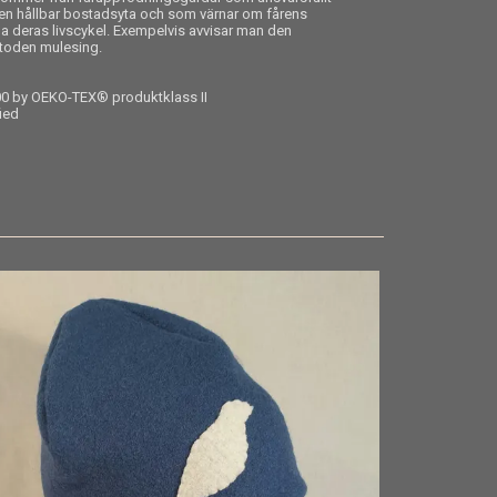
r en hållbar bostadsyta och som värnar om fårens
a deras livscykel. Exempelvis avvisar man den
etoden mulesing.
00 by OEKO-TEX® produktklass II
fied