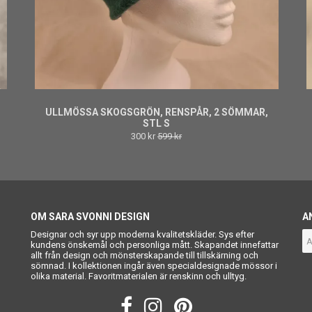
ULLMÖSSA SKOGSGRÖN, RENSPÅR, 2 SÖMMAR,
STL S
300 kr
599 kr
OM SARA SVONNI DESIGN
A
Designar och syr upp moderna kvalitetskläder. Sys efter
kundens önskemål och personliga mått. Skapandet innefattar
allt från design och mönsterskapande till tillskärning och
sömnad. I kollektionen ingår även specialdesignade mössor i
olika material. Favoritmaterialen är renskinn och ulltyg.