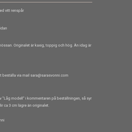
 vitt renspår
sidan
össan. Originalet är kaxig, toppig och hög. Än idag är
tt beställa via mail
sara@sarasvonni.com
riv "Låg modell" i kommentaren på beställningen, så syr
r ca 3 cm lägre än originalet.
nni