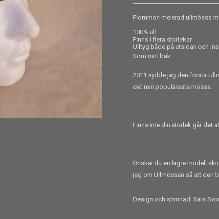
Plommon melerad ullmössa med
100% ull
Finns i flera storlekar
Ulltyg både på utsidan och in
Söm mitt bak.
2011 sydde jag den första Ullm
det min populäraste mössa.
Finns inte din storlek går det a
Önskar du en lägre mo
dell sk
jag om Ullmössan så att den bli
Design och sömnad: Sara Svo