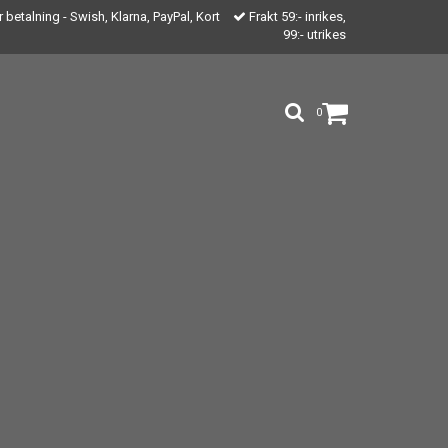
 betalning - Swish, Klarna, PayPal, Kort
Frakt 59:- inrikes,
99:- utrikes
0