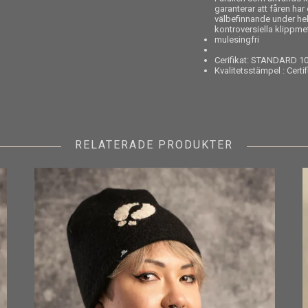
garanterar att fåren ha
välbefinnande under hel
kontroversiella klippm
mulesingfri
Cerifikat: STANDARD 1
Kvalitetsstämpel : Certi
RELATERADE PRODUKTER