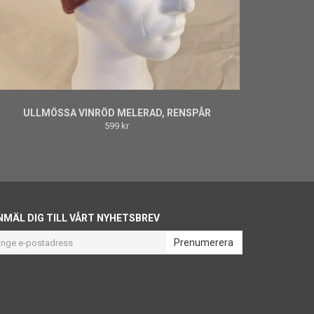
ULLMÖSSA VINRÖD MELERAD, RENSPÅR
599 kr
NMÄL DIG TILL VÅRT NYHETSBREV
Prenumerera