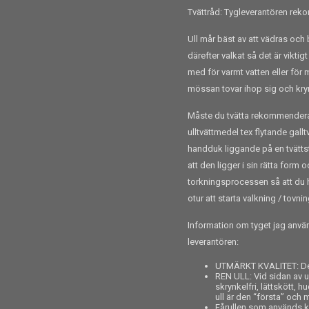
Tvättråd: Tygleverantören re
Ull mår bäst av att vädras och 
därefter valkat så det är viktig
med för varmt vatten eller för 
mössan tovar ihop sig och kry
Måste du tvätta rekommenderar j
ulltvättmedel tex flytande gall
handduk liggande på en tvättst
att den ligger i sin rätta form 
torkningsprocessen så att du ha
otur att starta valkning / tovni
Information om tyget jag använ
leverantören:
UTMÄRKT KVALITET: Det
REN ULL: Vid sidan av u
skrynkelfri, lättskött, 
ull är den “första” och m
Fårullen som används 