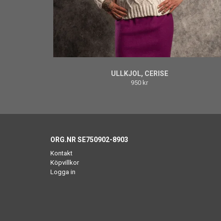
ULLKJOL, CERISE
950 kr
ORG.NR SE750902-8903
Kontakt
Köpvillkor
Logga in